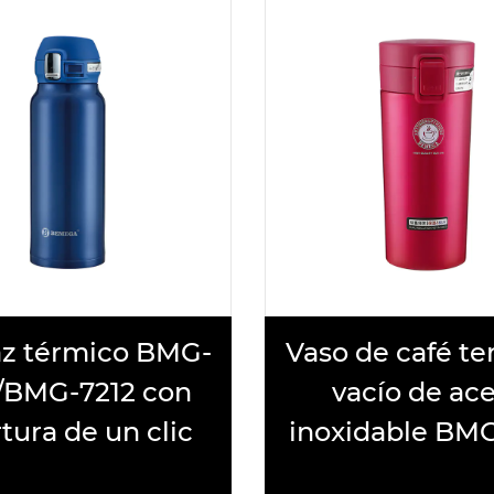
aso de café termo al
BMG-7501 B
vacío de acero
agua par
noxidable BMG-7216
directa V
prueba d