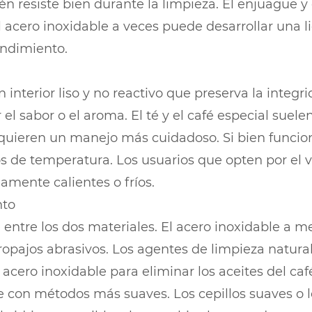
n resiste bien durante la limpieza. El enjuague y
acero inoxidable a veces puede desarrollar una li
endimiento.
 interior liso y no reactivo que preserva la integr
 el sabor o el aroma. El té y el café especial suele
requieren un manejo más cuidadoso. Si bien func
de temperatura. Los usuarios que opten por el vid
mente calientes o fríos.
nto
e entre los dos materiales. El acero inoxidable 
ropajos abrasivos. Los agentes de limpieza natura
cero inoxidable para eliminar los aceites del café
se con métodos más suaves. Los cepillos suaves o