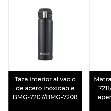
cío
Matraz térmico BMG-
V
le
7211/BMG-7212 con
208
apertura de un clic
i