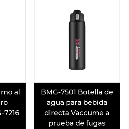
otella de
Taza de vacío de
a bebida
acero inoxidable
accume a
abierta con un solo
e fugas
toque BMG-7222